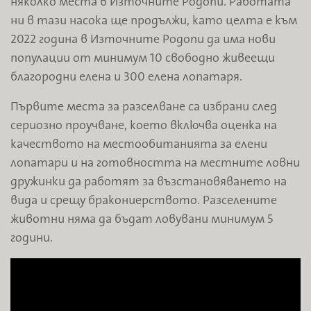
няколко места в Източните Родопи. Работата
ни в тази насока ще продължи, като целта е към
2022 година в Източните Родопи да има нови
популации от минимум 10 свободно живеещи
благородни елена и 300 елена лопатаря.
Първите места за разселване са избрани след
сериозно проучване, което включва оценка на
качеството на местообитанията за елени
лопатари и на готовността на местните ловни
дружинки да работят за възстановяването на
вида и срещу бракониерството. Разселените
животни няма да бъдат ловувани минимум 5
години.