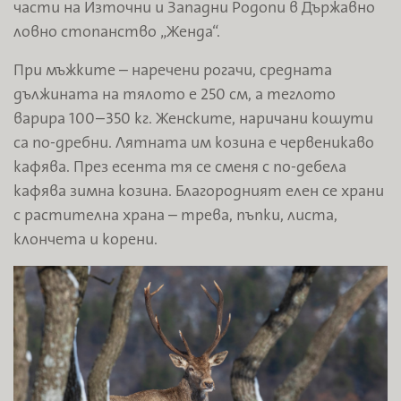
части на Източни и Западни Родопи в Държавно
ловно стопанство „Женда“.
При мъжките – наречени рогачи, средната
дължината на тялото е 250 см, а теглото
варира 100–350 кг. Женските, нари­чани кошути
са по-дребни. Лятната им козина е червеникаво
кафява. През есента тя се сменя с по-дебела
кафява зимна козина. Благородният елен се храни
с растителна храна – трева, пъпки, листа,
клончета и корени.