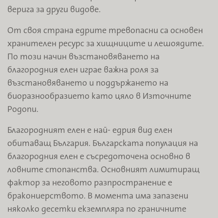
верига за други видове.
От своя страна едрите тревопасни са основен
хранителен ресурс за хищниците и лешоядите.
По този начин възстановяването на
благородния елен играе важна роля за
възстановяването и поддържането на
биоразнообразието като цяло в Източните
Родопи.
Благородният елен е най- едрия вид елен
обитаващ България. Българската популация на
благородния елен е съсредоточена основно в
ловните стопанства. Основният лимитиращ
фактор за неговото разпространение е
бракониерството. В момента има запазени
няколко десетки екземпляра по граничните