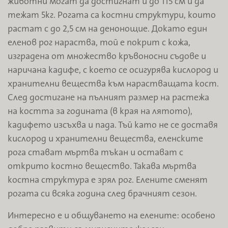
животни могат да достигнат и до 115 см и да
тежат 5кг. Рогата са костни струк­тури, които
растат с до 2,5 см на дено­нощие. Докато един
еленов рог на­раства, той е покрит с кожа,
изграде­на от множество кръвоносни съдове и
наричана кадифе, с което се осигурява кислород и
хранителни вещества към нарастващата кост.
След достига­не на пълният размер на растежа
на костта за годината (в края на лятото),
кадифето изсъхва и пада. Тъй като не се доставя
кислород и хранителни ве­щества, еленските
рога стават мъртва тъкан и остават с
открито костно ве­щество. Такава мъртва
костна структу­ра е зрял рог. Елените сменят
рогата си всяка година след брачният сезон.
Интересно е и общуването на елените: oсобено