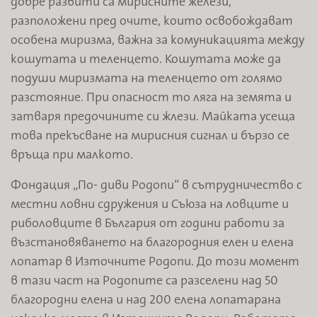
добре развити са мирисните желези,
разположени пред очите, които освобождават
особена миризма, важна за комуникацията между
кошутата и теленцето. Кошутата може да
подуши миризмата на теленцето от голямо
разстояние. При опасност то ляга на земята и
затваря предочините си жлези. Майката усеща
това прекъсване на мирисния сигнал и бързо се
връща при малкото.
Фондация „По- диви Родопи“ в сътрудничество с
местни ловни сдружения и Съюза на ловците и
риболовците в България oт години работи за
възстановяването на благородния елен и елена
лопатар в Източните Родопи. До този момент
в тази част на Родопите са разселени над 50
благородни елена и над 200 елена лопатарана