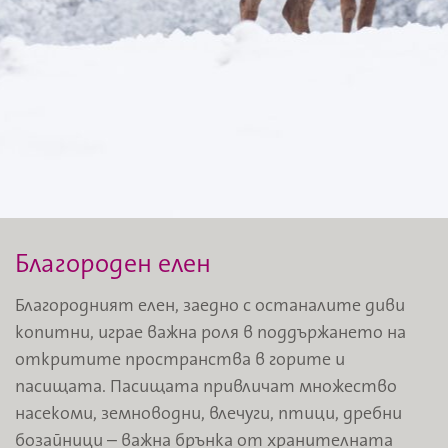
Благороден елен
Благородният елен, заедно с останалите диви
копитни, играе важна роля в поддържането на
откритите пространства в горите и
пасищата. Пасищата привличат множество
насекоми, земноводни, влечуги, птици, дребни
бозайници – важна брънка от хранителната